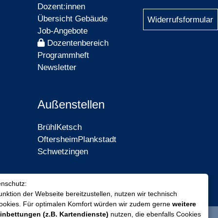
Dozent:innen
Übersicht Gebäude
Widerrufsformular
Job-Angebote
Dozentenbereich
Programmheft
Newsletter
Außenstellen
Brühl
Ketsch
Oftersheim
Plankstadt
Schwetzingen
enschutz:
nktion der Webseite bereitzustellen, nutzen wir technisch
Cookies. Für optimalen Komfort würden wir zudem gerne
weitere
inbettungen (z.B. Kartendienste)
nutzen, die ebenfalls Cookies