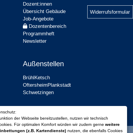
Dozent:innen
Übersicht Gebäude
Widerrufsformular
Job-Angebote
Dozentenbereich
Programmheft
Newsletter
Außenstellen
Brühl
Ketsch
Oftersheim
Plankstadt
Schwetzingen
enschutz:
nktion der Webseite bereitzustellen, nutzen wir technisch
Cookies. Für optimalen Komfort würden wir zudem gerne
weitere
inbettungen (z.B. Kartendienste)
nutzen, die ebenfalls Cookies