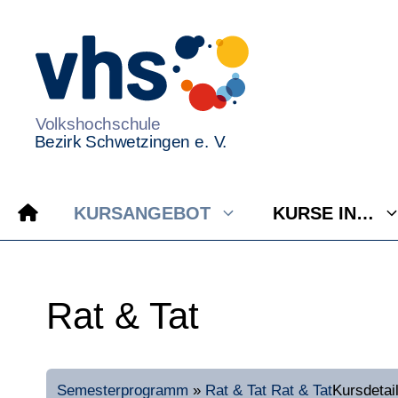
Zum
Inhalt
springen
KURSANGEBOT
KURSE IN…
Rat & Tat
Semesterprogramm
»
Rat & Tat
Rat & Tat
Kursdetai