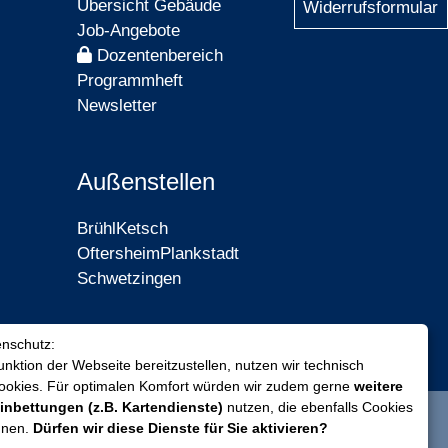
Übersicht Gebäude
Widerrufsformular
Job-Angebote
Dozentenbereich
Programmheft
Newsletter
Außenstellen
Brühl
Ketsch
Oftersheim
Plankstadt
Schwetzingen
enschutz:
nktion der Webseite bereitzustellen, nutzen wir technisch
Cookies. Für optimalen Komfort würden wir zudem gerne
weitere
inbettungen (z.B. Kartendienste)
nutzen, die ebenfalls Cookies
nnen.
Dürfen wir diese Dienste für Sie aktivieren?