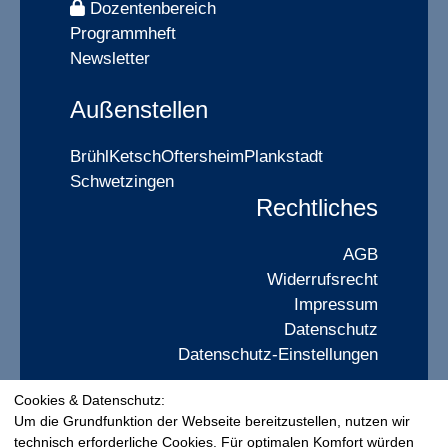
Dozentenbereich
Programmheft
Newsletter
Außenstellen
Brühl
Ketsch
Oftersheim
Plankstadt
Schwetzingen
Rechtliches
AGB
Widerrufsrecht
Impressum
Datenschutz
Datenschutz-Einstellungen
Cookies & Datenschutz:
Widerrufsformular
Um die Grundfunktion der Webseite bereitzustellen, nutzen wir
technisch erforderliche Cookies. Für optimalen Komfort würden