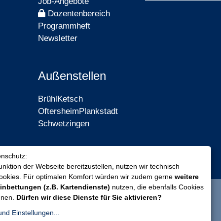
Job-Angebote
Dozentenbereich
Programmheft
Newsletter
Außenstellen
Brühl
Ketsch
Oftersheim
Plankstadt
Schwetzingen
enschutz:
nktion der Webseite bereitzustellen, nutzen wir technisch
Cookies. Für optimalen Komfort würden wir zudem gerne
weitere
inbettungen (z.B. Kartendienste)
nutzen, die ebenfalls Cookies
nnen.
Dürfen wir diese Dienste für Sie aktivieren?
und Einstellungen...