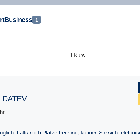
rtBusiness
1
1 Kurs
it DATEV
hr
lich. Falls noch Plätze frei sind, können Sie sich telefoni