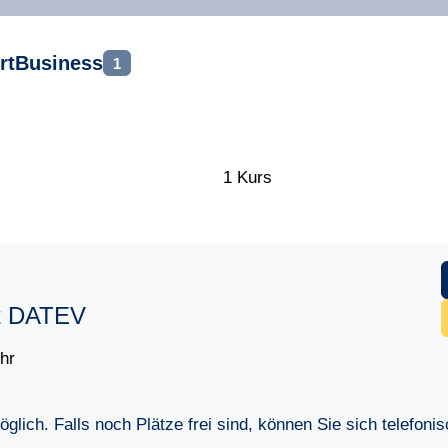
rtBusiness
1
1 Kurs
it DATEV
hr
lich. Falls noch Plätze frei sind, können Sie sich telefoni