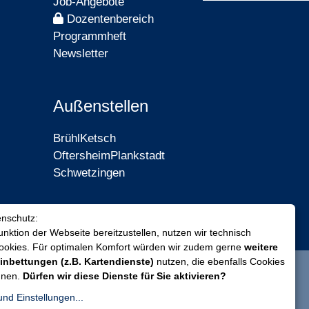
Job-Angebote
Dozentenbereich
Programmheft
Newsletter
Außenstellen
Brühl
Ketsch
Oftersheim
Plankstadt
Schwetzingen
enschutz:
nktion der Webseite bereitzustellen, nutzen wir technisch
Cookies. Für optimalen Komfort würden wir zudem gerne
weitere
inbettungen (z.B. Kartendienste)
nutzen, die ebenfalls Cookies
nnen.
Dürfen wir diese Dienste für Sie aktivieren?
und Einstellungen...